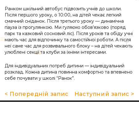
Ранком шкільний автобус підвозить учнів до школи.
Після першого уроку, о 10:00, на дітей чекає легкий
смачний сніданок. Після третього уроку — динамічна
пауза із прогулянкою. Ми гуляємо обов’язково (поряд
парк та казковий сосновий ліс). Після уроків та обіду учні
мають час для відпочинку та самостійної роботи. А після
неї саме час для розвивального блоку – на дітей чекають
улюблені секції та клуби за їхніми інтересами.
Для індивідуальних потреб дитини — індивідуальний
розклад. Кожна дитина повинна комфортно та впевнено
себе почувати у школі “Ранок”.
< Попередній запис
Наступний запис >
Про школу
Гуртки та секції
Поради батькам
НМТ 2026