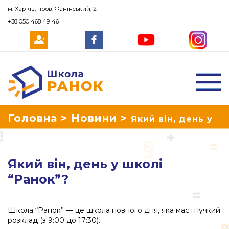
м. Харків, пров. Фанінський, 2
+38 050 468 49 46
Школа Ранок
Головна
>
Новини
>
Який він, день у
школі “Ранок”?
Який він, день у школі
“Ранок”?
Школа “Ранок” — це школа повного дня, яка має гнучкий
розклад (з 9:00 до 17:30).