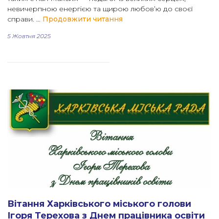
невичерпною енергією та щирою любов’ю до своєї
“Гордість школи «Ранок»:
справи. …
Продовжити читання
5 Жовтня 2025
Вітання Харківського міського голови
Ігоря Терехова з Днем працівника освіти