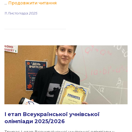
“Освітній Харків вітає Ігоря Тере
…
Продовжити читання
11 Листопада 2025
І етап Всеукраїнської учнівської
олімпіади 2025/2026
Триває І етап Всеукраїнської учнівської олімпіади у