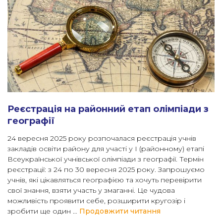
Реєстрація на районний етап олімпіади з
географії
24 вересня 2025 року розпочалася реєстрація учнів
закладів освіти району для участі у І (районному) етапі
Всеукраїнської учнівської олімпіади з географії. Термін
реєстрації: з 24 по 30 вересня 2025 року. Запрошуємо
учнів, які цікавляться географією та хочуть перевірити
свої знання, взяти участь у змаганні. Це чудова
можливість проявити себе, розширити кругозір і
“Реєстрація на 
зробити ще один …
Продовжити читання