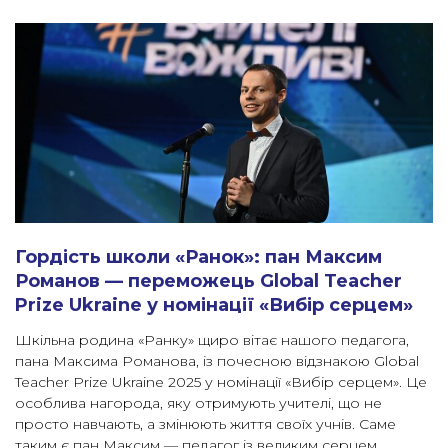
Гордість школи «Ранок»: пан Максим
Романов — переможець Global Teacher
Prize Ukraine у номінації «Вибір серцем»
Шкільна родина «Ранку» щиро вітає нашого педагога,
пана Максима Романова, із почесною відзнакою Global
Teacher Prize Ukraine 2025 у номінації «Вибір серцем». Це
особлива нагорода, яку отримують учителі, що не
просто навчають, а змінюють життя своїх учнів. Саме
таким є пан Максим — педагог із великим серцем,