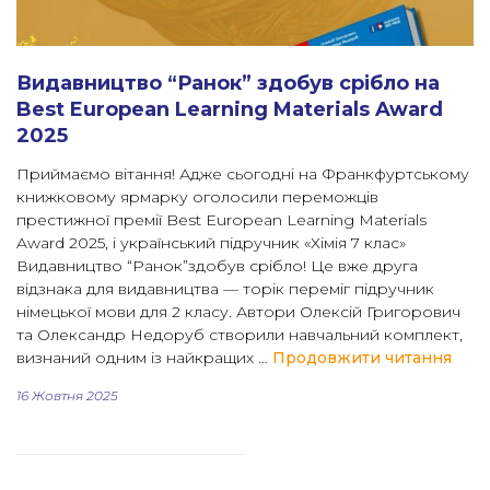
Видавництво “Ранок” здобув срібло на
Best European Learning Materials Award
2025
Приймаємо вітання! Адже сьогодні на Франкфуртському
книжковому ярмарку оголосили переможців
престижної премії Best European Learning Materials
Award 2025, і український підручник «Хімія 7 клас»
Видавництво “Ранок”здобув срібло! Це вже друга
відзнака для видавництва — торік переміг підручник
німецької мови для 2 класу. Автори Олексій Григорович
та Олександр Недоруб створили навчальний комплект,
“Вид
визнаний одним із найкращих …
Продовжити читання
16 Жовтня 2025