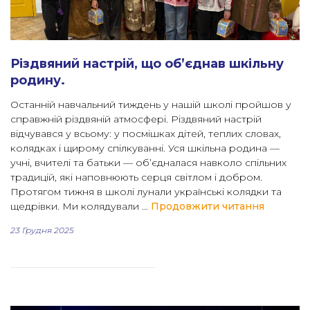
Різдвяний настрій, що об’єднав шкільну
родину.
Останній навчальний тиждень у нашій школі пройшов у
справжній різдвяній атмосфері. Різдвяний настрій
відчувався у всьому: у посмішках дітей, теплих словах,
колядках і щирому спілкуванні. Уся шкільна родина —
учні, вчителі та батьки — об’єдналася навколо спільних
традицій, які наповнюють серця світлом і добром.
Протягом тижня в школі лунали українські колядки та
“Різдвян
щедрівки. Ми колядували …
Продовжити читання
23 Грудня 2025