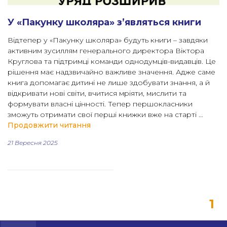
У «Пакунку школяра» з’являться книги
Відтепер у «Пакунку школяра» будуть книги – завдяки
активним зусиллям генерального директора Віктора
Круглова та підтримці команди однодумців-видавців. Це
рішення має надзвичайно важливе значення. Адже саме
книга допомагає дитині не лише здобувати знання, а й
відкривати нові світи, вчитися мріяти, мислити та
формувати власні цінності. Тепер першокласники
зможуть отримати свої перші книжки вже на старті …
“У «Пакунку школяра» з’являться к
Продовжити читання
21 Вересня 2025
1