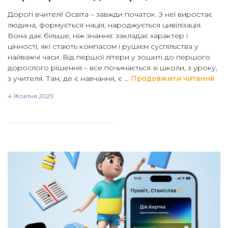
Дорогі вчителі! Освіта – завжди початок. З неї виростає
людина, формується нація, народжується цивілізація.
Вона дає більше, ніж знання: закладає характер і
цінності, які стають компасом і рушієм суспільства у
найважчі часи. Від першої літери у зошиті до першого
дорослого рішення – все починається зі школи, з уроку,
“Ві
з учителя. Там, де є навчання, є …
Продовжити читання
4 Жовтня 2025