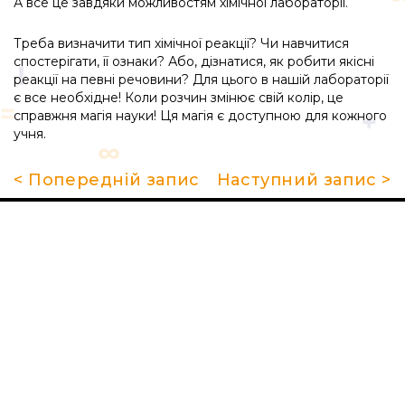
А все це завдяки можливостям хімічної лабораторії.
Треба визначити тип хімічної реакції? Чи навчитися
спостерігати, її ознаки? Або, дізнатися, як робити якісні
реакції на певні речовини? Для цього в нашій лабораторії
є все необхідне! Коли розчин змінює свій колір, це
справжня магія науки! Ця магія є доступною для кожного
учня.
< Попередній запис
Наступний запис >
Про школу
Гуртки та секції
Поради батькам
НМТ 2026
Новини
Контакти