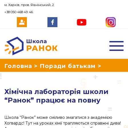
м. Харків, пров. Фанінський, 2
+38 050 468 49 46
Школа Ранок
Головна
>
Поради батькам
>
Хімічна лабораторія школи “Ранок”
Хімічна лабораторія школи
працює на повну
“Ранок” працює на повну
Школа “Ранок” може сміливо змагатися з академією
Хогвардс! Тут на уроках хімії трапляються справжні дива!