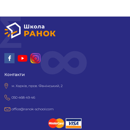
Контакти
м. Харків, пров. Фанінський, 2
050 468 49 46
office@ranok-school.com