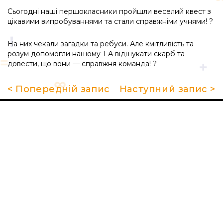
Сьогоднi нашi першокласники пройшли веселий квест з
цiкавими випробуваннями та стали справжнiми учнями! ?
На них чекали загадки та ребуси. Але кмiтливiсть та
розум допомогли нашому 1-А вiдшукати скарб та
довести, що вони
—
справжня команда! ?
< Попередній запис
Наступний запис >
Про школу
Гуртки та секції
Поради батькам
НМТ 2026
Новини
Контакти