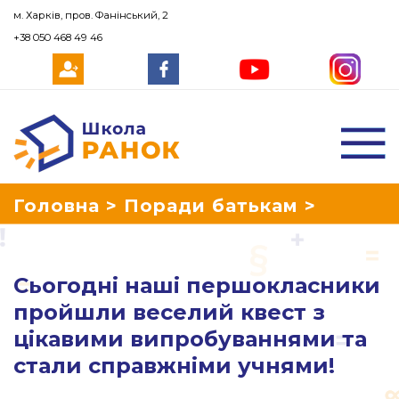
м. Харків, пров. Фанінський, 2
+38 050 468 49 46
Школа Ранок
Головна
>
Поради батькам
>
Сьогоднi нашi першокласники пройшли
Сьогоднi нашi першокласники
веселий квест з цiкавими
пройшли веселий квест з
цiкавими випробуваннями та
випробуваннями та стали справжнiми
стали справжнiми учнями!
учнями!