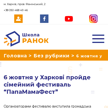
м. Харків, пров. Фанінський, 2
+38 050 468 49 46
Школа Ранок
Головна
>
Без рубрики
>
6 жовтня у
Харкові пройде сімейний фестиваль
6 жовтня у Харкові пройде
“ПапаМамаФест”
сімейний фестиваль
“ПапаМамаФест”
Організаторами фестивалю виступила громадська