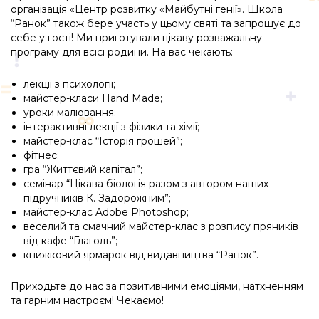
організація «Центр розвитку «Майбутні генії». Школа
“Ранок” також бере участь у цьому святі та запрошує до
себе у гості! Ми приготували цікаву розважальну
програму для всієї родини. На вас чекають:
лекції з психології;
майстер-класи Hand Made;
уроки малювання;
інтерактивні лекції з фізики та хімії;
майстер-клас “Історія грошей”;
фітнес;
гра “Життєвий капітал”;
семінар “Цікава біологія разом з автором наших
підручників К. Задорожним”;
майстер-клас Adobe Photoshop;
веселий та смачний майстер-клас з розпису пряників
від кафе “Глаголъ”;
книжковий ярмарок від видавництва “Ранок”.
Приходьте до нас за позитивними емоціями, натхненням
та гарним настроєм! Чекаємо!