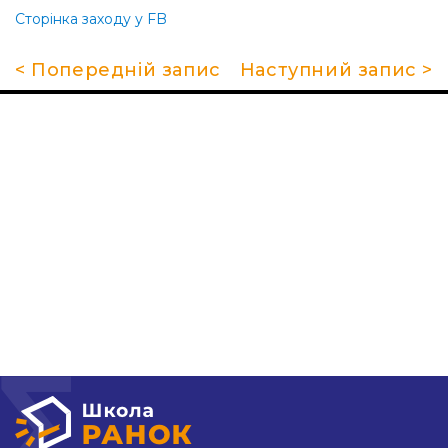
Сторінка заходу у FB
< Попередній запис
Наступний запис >
Про школу
Гуртки та секції
Поради батькам
НМТ 2026
Новини
Контакти