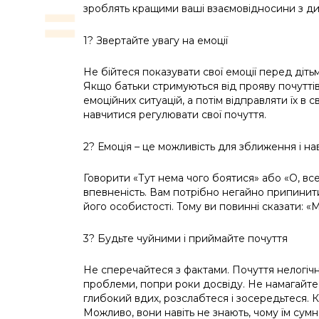
зроблять кращими ваші взаємовідносини з д
1? Звертайте увагу на емоції
Не бійтеся показувати свої емоції перед діть
Якщо батьки стримуються від прояву почуттів,
емоційних ситуацій, а потім відправляти їх в с
навчитися регулювати свої почуття.
2? Емоція – це можливість для зближення і н
Говорити «Тут нема чого боятися» або «О, в
впевненість. Вам потрібно негайно припинити
його особистості. Тому ви повинні сказати: 
3? Будьте чуйними і приймайте почуття
Не сперечайтеся з фактами. Почуття нелогічні
проблеми, попри роки досвіду. Не намагайтес
глибокий вдих, розслабтеся і зосередьтеся. 
Можливо, вони навіть не знають, чому їм сум