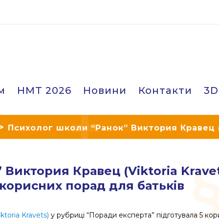
м
НМТ 2026
Новини
Контакти
3D
>
Психолог школи “Ранок” Виктория Кравец (V
5 корисних порад для батьків
Виктория Кравец (Viktoria Krave
 корисних порад для батьків
toria Kravets)
у рубриці “Поради експерта” підготувала 5 корис