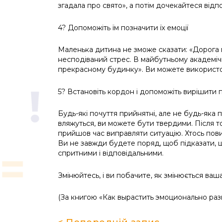
згадала про свято», а потім дочекайтеся відпо
4? Допоможіть їм позначити їх емоції
Маленька дитина не зможе сказати: «Дорога м
несподіваний стрес. В майбутньому академіч
прекрасному будинку». Ви можете використову
5? Встановіть кордон і допоможіть вирішити
Будь-які почуття прийнятні, але не будь-яка 
вляжуться, ви можете бути твердими. Після то
прийшов час виправляти ситуацію. Хтось пови
Ви не завжди будете поряд, щоб підказати, щ
спритними і відповідальними.
Змінюйтесь, і ви побачите, як змінюється ваш
(За книгою «Как вырастить эмоционально раз