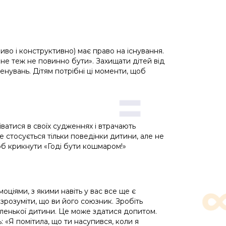
иво і конструктивно) має право на існування.
ене теж не повинно бути». Захищати дітей від
енувань. Дітям потрібні ці моменти, щоб
ватися в своїх судженнях і втрачають
 стосується тільки поведінки дитини, але не
щоб крикнути «Годі бути кошмаром!»
оціями, з якими навіть у вас все ще є
розуміти, що ви його союзник. Зробіть
аленької дитини. Це може здатися допитом.
 «Я помітила, що ти насупився, коли я