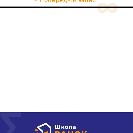
< Попередній запис
Про школу
Гуртки та секції
Поради батькам
НМТ 2026
Новини
Контакти