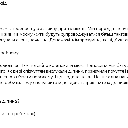
віді.
ама, перепрошую за зайву дратівливість. Мій перехід в нову
ні зміни в моєму житті будуть супроводжуватися більш такто
вати слова, вони – ні. Допоможіть їм зрозуміти, що відбуваєт
 проблему
поведінка. Вам потрібно встановити межі. Відносини між батька
го, як ви зі співчуттям вислухали дитини, позначили почуття і
нен розв’язати проблему. І ця людина не ви. Це ще одна нави
о робити. Тому спонукайте їх до ідей, направляйте їх до вирі
а дитина.?
витого ребенка»)