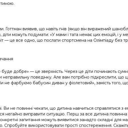
итиною.
ми. Готтман виявив, що навіть гнів (якщо він виражений шанобл
 діти можуть подумати: «У мами і тата немає цих емоцій, і у м
віт
—
це все одно, що послати спортсмена на Олімпіаду без тр
авчання
се буде добре»
—
це зверхність. Через це діти починають сумні
 неправильну поведінку. Але вам потрібно підкреслити, що це
«Ми не фарбуємо бабусин диван у фіолетовий», замість того, 
. Ви не повинні чекати, що дитина навчиться справлятися з ем
я негайно виправити ситуацію. Перш за все дитина повинна з
Конкретні запитання можуть виявитися занадто складні для м
но. Спробуйте використовувати прості спостереження. Скажіть: