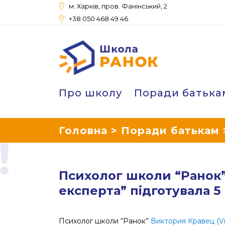
м. Харків, пров. Фанінський, 2
+38 050 468 49 46
Школа Ранок
Про школу
Поради батька
Головна
>
Поради батькам
“Поради експерта” підготувала 
Психолог школи “Ранок” 
експерта” підготувала 5
Психолог школи “Ранок”
Виктория Кравец (Vik