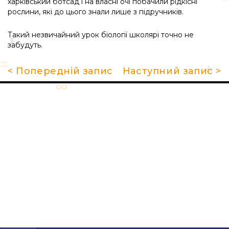
харківський ботсад і на власні очі побачили рідкісні
рослини, які до цього знали лише з підручників.
Такий незвичайний урок біології школярі точно не
забудуть.
< Попередній запис
Наступний запис >
Про школу
Гуртки та секції
Поради батькам
НМТ 2026
Новини
Контакти