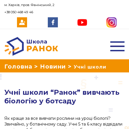
м. Харків, пров. Фанінський, 2
+38 050 468 49 46
Школа Ранок
Головна
>
Новини
>
Учні школи
“Ранок” вивчають біологію у ботсаду
Учні школи “Ранок” вивчають
біологію у ботсаду
Як краще за все вивчати рослини на уроці біології?
Звичайно, у ботанічному саду. Учні 5 та 6 класу відвідали