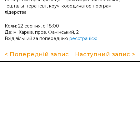
гештальт-терапевт, коуч, координатор програм
лідерства.
Коли: 22 серпня, о 18:00
Де: м. Харків, пров. Фанінський, 2
Вхід вільний за попереднью
реєстрацією
< Попередній запис
Наступний запис >
Про школу
Гуртки та секції
Поради батькам
НМТ 2026
Новини
Контакти