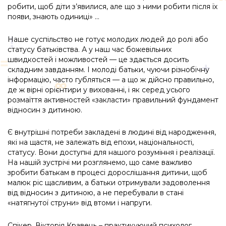
робити, щоб діти з’явилися, але що з ними робити після їх
появи, знають одиниці» …
Наше суспільство не готує молодих людей до ролі або
статусу батьківства. А у наш час божевільних
швидкостей і можливостей — це здається досить
складним завданням. І молоді батьки, чуючи різнобічну
інформацію, часто губляться — а що ж дійсно правильно,
де ж вірні орієнтири у вихованні, і як серед усього
розмаїття активностей «закласти» правильний фундамент
відносин з дитиною.
Є внутрішні потреби закладені в людині від народження,
які на щастя, не залежать від епохи, національності,
статусу. Вони доступні для нашого розуміння і реалізації.
На нашій зустрічі ми розглянемо, що саме важливо
зробити батькам в процесі дорослішання дитини, щоб
малюк ріс щасливим, а батьки отримували задоволення
від відносин з дитиною, а не перебували в стані
«натягнутої струни» від втоми і напруги.
Спікер. Вікторія Кравець – практикуючий психолог,