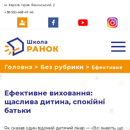
м. Харків, пров. Фанінський, 2
+38 050 468 49 46
Школа Ранок
Головна
>
Без рубрики
>
Ефективне
виховання: щаслива дитина, спокійні
Ефективне виховання:
батьки
щаслива дитина, спокійні
батьки
Як сказав один відомий дитячий лікар — «Всі знають, що