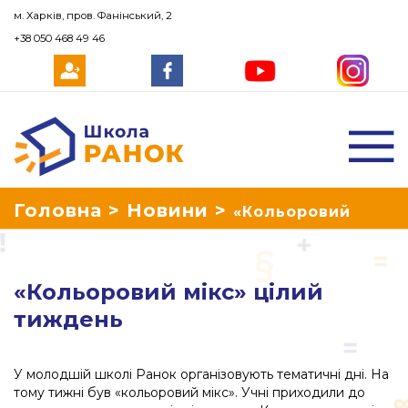
м. Харків, пров. Фанінський, 2
+38 050 468 49 46
Школа Ранок
Головна
>
Новини
>
«Кольоровий
мікс» цілий тиждень
«Кольоровий мікс» цілий
тиждень
У молодшій школі Ранок організовують тематичні дні. На
тому тижні був «кольоровий мікс». Учні приходили до