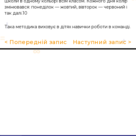
школи в одному кольорі всім класом. Кожного дня колір
змінювався: понеділок — жовтий, вівторок — червоний і
так далі.10
Така методика виховує в дітях навички роботи в команді.
< Попередній запис
Наступний запис >
Про школу
Гуртки та секції
Поради батькам
НМТ 2026
Новини
Контакти