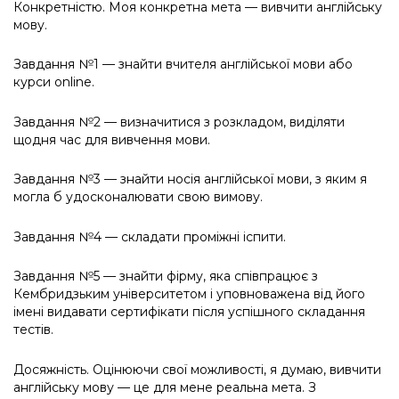
Конкретністю. Моя конкретна мета — вивчити англійську
мову.
Завдання №1 — знайти вчителя англійської мови або
курси online.
Завдання №2 — визначитися з розкладом, виділяти
щодня час для вивчення мови.
Завдання №3 — знайти носія англійської мови, з яким я
могла б удосконалювати свою вимову.
Завдання №4 — складати проміжні іспити.
Завдання №5 — знайти фірму, яка співпрацює з
Кембридзьким університетом і уповноважена від його
імені видавати сертифікати після успішного складання
тестів.
Досяжність. Оцінюючи свої можливості, я думаю, вивчити
англійську мову — це для мене реальна мета. З