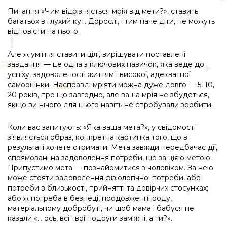
Питання «Чим відрізняється мрія від мети?», ставить
багатьох в глухий кут. Дорослі, і тим паче діти, не можуть
відповісти на нього.
Але ж уміння ставити цілі, вирішувати поставлені
завдання — це одна з ключових навичок, яка веде до
успіху, задоволеності життям і високої, адекватної
самооцінки. Насправді мріяти можна дуже довго — 5, 10,
20 років, про що завгодно, але ваша мрія не збудеться,
якщо ви нічого для цього навіть не спробували зробити.
Коли вас запитують: «Яка ваша мета?», у свідомості
з’являється образ, конкретна картинка того, що в
результаті хочете отримати. Мета завжди передбачає дії,
спрямовані на задоволення потреби, що за цією метою.
Припустимо мета — познайомитися з чоловіком. За нею
може стояти задоволення фізіологічної потреби, або
потреби в близькості, прийнятті та довірчих стосунках;
або ж потреба в безпеці, продовженні роду,
матеріальному добробуті, чи щоб мама і бабуся не
казали «… ось, всі твої подруги заміжні, а ти?».