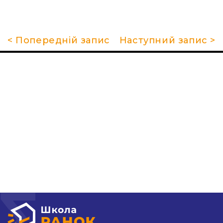
< Попередній запис
Наступний запис >
Про школу
Гуртки та секції
Поради батькам
НМТ 2026
Новини
Контакти