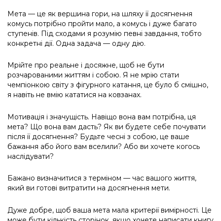
Мета — це як вершина гори, на шляху її досягнення
комусь потрібно пройти мало, а комусь і дуже багато
ступенів. Під сходами я розумію певні завдання, тобто
конкретні дії. Одна задача — одну дію.
Мрійте про реальне і досяжне, щоб не бути
розчарованими життям і собою. Я не мрію стати
чемпіонкою світу з фігурного катання, це було б смішно,
я навіть не вмію кататися на ковзанах.
Мотивація і значущість. Навіщо вона вам потрібна, ця
мета? Що вона вам дасть? Як ви будете себе почувати
після її досягнення? Будьте чесні з собою, це ваше
бажання або його вам вселили? Або ви хочете когось
наслідувати?
Бажано визначитися з терміном — час вашого життя,
який ви готові витратити на досягнення мети.
Дуже добре, щоб ваша мета мала критерії вимірності. Це
може бути кількість сторінок, якщо хочете написати книгу