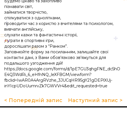
Будемо цікаво та захопливо
пізнавати світ,
займатися творчістю,
спілкуватися з однолітками,
проводити час з користю з вчителями та психологом,
вивчати англійську,
слухати казки та фантастичні історії,
грати в спортивні ігри,
дорослішати разом з “Ранком”.
Заповнюйте форму за посиланням, залишайте свої
контактні дані, з Вами обов’язково зв’яжуться для
подальшого узгодження дій!
https://docs.google.com/forms/d/1pE7GU3qhgFNE_dc5hO
E4Q3WdRi_6_eHfnNQ_leXFBGM/viewform?
fbclid=IwAR0A4ArgRVzhe_3JUCqHR95gY21gDEPlXUj-
inYIcpUDoUumrvZk7GWVVr4&edit_requested=true
< Попередній запис
Наступний запис >
Про школу
Гуртки та секції