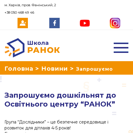
м. Харків, пров. Фанінський, 2
+38 050 468 49 46
Школа Ранок
Головна
>
Новини
>
Запрошуємо
дошкільнят до Освітнього центру
Запрошуємо дошкільнят до
“РАНОК”
Освітнього центру “РАНОК”
Група “Дослідники” – це безпечне середовище і
розвиток для дітлахів 4-5 років!