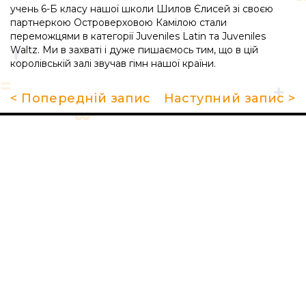
учень 6-Б класу нашої школи Шилов Єлисей зі своєю
партнеркою Островерховою Камілою стали
переможцями в категорії Juveniles Latin та Juveniles
Waltz. Ми в захваті і дуже пишаємось тим, що в цій
королівській залі звучав гімн нашої країни.
< Попередній запис
Наступний запис >
Про школу
Гуртки та секції
Поради батькам
НМТ 2026
Новини
Контакти