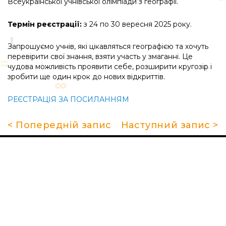
Всеукраїнської учнівської олімпіади з географії.
Термін реєстрації:
з 24 по 30 вересня 2025 року.
Запрошуємо учнів, які цікавляться географією та хочуть
перевірити свої знання, взяти участь у змаганні. Це
чудова можливість проявити себе, розширити кругозір і
зробити ще один крок до нових відкриттів.
РЕЄСТРАЦІЯ ЗА ПОСИЛАННЯМ
< Попередній запис
Наступний запис >
Про школу
Гуртки та секції
Поради батькам
НМТ 2026
Новини
Контакти