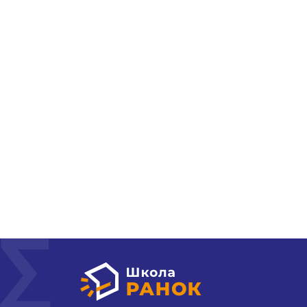
Про школу
Гуртки та секції
Поради батькам
НМТ 2026
Новини
Контакти