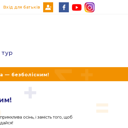
Вхід для батьків
 тур
а — безболісним!
им!
имхлива осінь, і замість того, щоб
идайся!