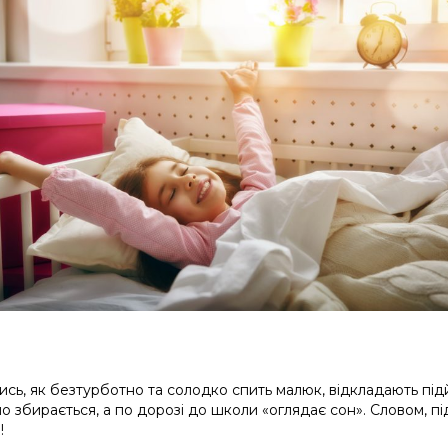
чись, як безтурботно та солодко спить малюк, відкладають пі
 збирається, а по дорозі до школи «оглядає сон». Словом, пі
!