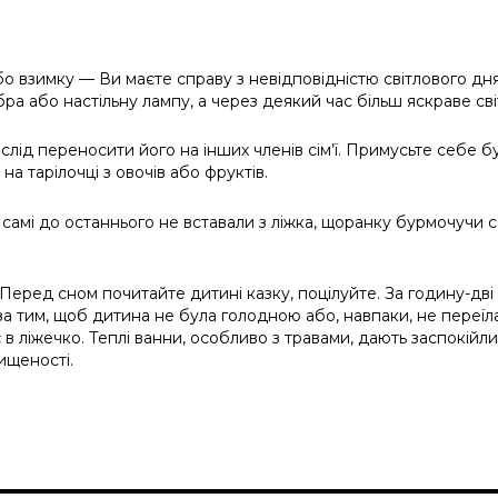
або взимку
—
Ви маєте справу з невідповідністю світлового дня
ра або настільну лампу, а через деякий час більш яскраве світ
слід переносити його на інших членів сім’ї. Примусьте себе 
а тарілочці з овочів або фруктів.
мі до останнього не вставали з ліжка, щоранку бурмочучи соб
еред сном почитайте дитині казку, поцілуйте. За годину-дві д
 за тим, щоб дитина не була голодною або, навпаки, не переї
є в ліжечко. Теплі ванни, особливо з травами, дають заспокій
ищеності.