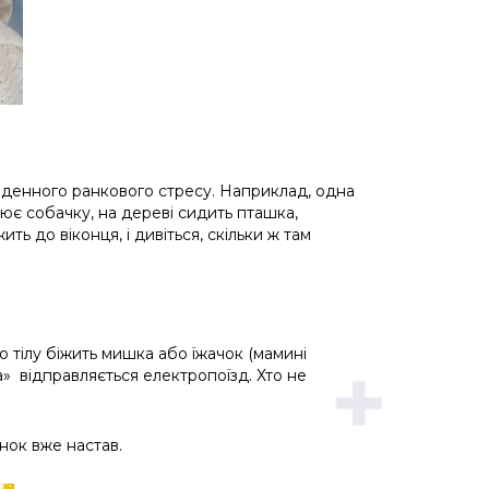
щоденного ранкового стресу. Наприклад, одна
лює собачку, на дереві сидить пташка,
ть до віконця, і дивіться, скільки ж там
 тілу біжить мишка або їжачок (мамині
а» відправляється електропоїзд. Хто не
нок вже настав.