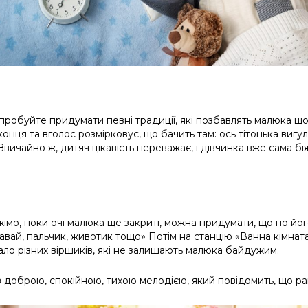
 спробуйте придумати певні традиції, які позбавлять малюка 
онця та вголос розмірковує, що бачить там: ось тітонька вигу
вичайно ж, дитяч цікавість переважає, і дівчинка вже сама біжи
о, поки очі малюка ще закриті, можна придумати, що по його
ставай, пальчик, животик тощо» Потім на станцію «Ванна кімнат
мало різних віршиків, які не залишають малюка байдужим.
доброю, спокійною, тихою мелодією, який повідомить, що ра