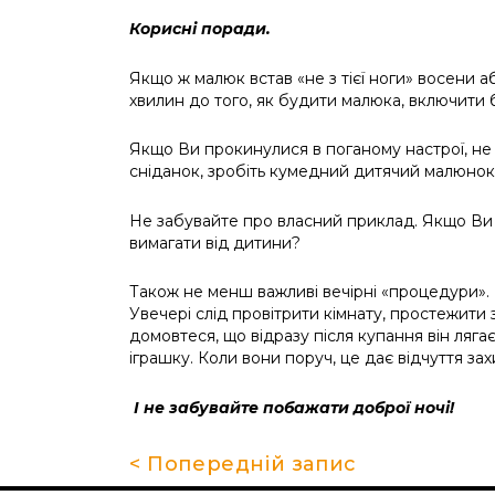
Корисні поради.
Якщо ж малюк встав «не з тієї ноги» восени 
хвилин до того, як будити малюка, включити б
Якщо Ви прокинулися в поганому настрої, не 
сніданок, зробіть кумедний дитячий малюнок н
Не забувайте про власний приклад. Якщо Ви са
вимагати від дитини?
Також не менш важливі вечірні «процедури». П
Увечері слід провітрити кімнату, простежити
домовтеся, що відразу після купання він ляга
іграшку. Коли вони поруч, це дає відчуття зах
І не забувайте побажати доброї ночі!
< Попередній запис