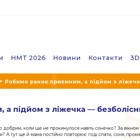
м
НМТ 2026
Новини
Контакти
3D
>
Робимо ранок приємним, а підйом з ліжечк
 а підйом з ліжечка — безболісн
 добрим, коли ще не прокинулося навіть сонечко? За вікном пр
? А тут ще й мама постійно повторює: годі спати, соня, прок