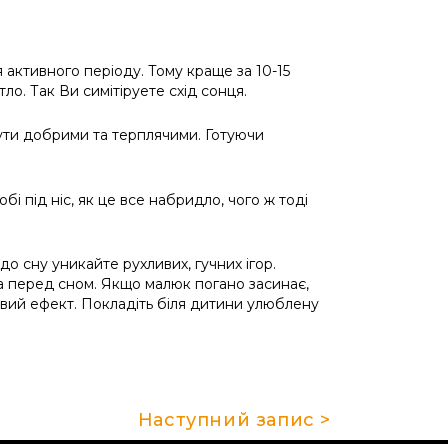
 активного періоду. Тому краще за 10-15
ло. Так Ви симітіруете схід сонця.
бути добрими та терплячими. Готуючи
і під ніс, як це все набридло, чого ж тоді
о сну уникайте рухливих, гучних ігор.
ла перед сном. Якщо малюк погано засинає,
ливий ефект. Покладіть біля дитини улюблену
Наступний запис >