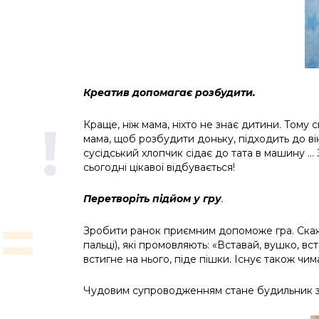
Креатив допомагає розбудити.
Краще, ніж мама, ніхто не знає дитини. Тому
мама, щоб розбудити доньку, підходить до вік
сусідський хлопчик сідає до тата в машину … З
сьогодні цікавої відбувається!
Перетворіть підйом у гру
.
Зробити ранок приємним допоможе гра. Скажім
пальці), які промовляють: «Вставай, вушко, в
встигне на нього, піде пішки. Існує також чи
Чудовим супроводженням стане будильник з 