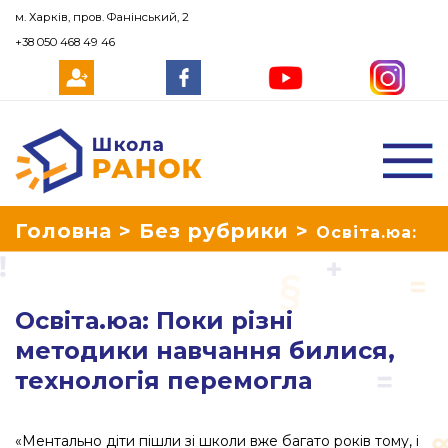
м. Харків, пров. Фанінський, 2
+38 050 468 49 46
Школа Ранок
Головна
>
Без рубрики
>
Освіта.юа:
Поки різні методики навчання билися,
Освіта.юа: Поки різні
технологія перемогла
методики навчання билися,
технологія перемогла
«Ментально діти пішли зі школи вже багато років тому, і