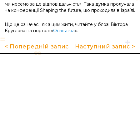
ми несемо за це відповідальність». Така думка пролунала
на конференції Shaping the future, що проходила в Ізраїлі.
Що це означає і як з цим жити, читайте у блозі Віктора
Круглова на порталі «
Освіта.юа
«.
< Попередній запис
Наступний запис >
Про школу
Гуртки та секції
Поради батькам
НМТ 2026
Новини
Контакти