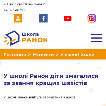
м. Харків, пров. Фанінський, 2
+38 050 468 49 46
Школа Ранок
Головна
>
Новини
>
У школі Ранок
діти змагалися за звання кращих
У школі Ранок діти змагалися
шахістів
за звання кращих шахістів
У школі Ранок відбулися змагання з шахів.