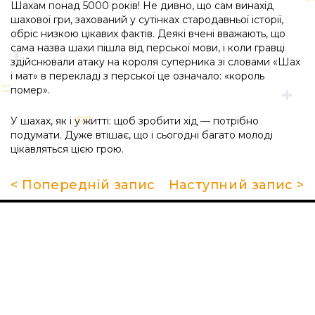
Шахам понад 5000 років! Не дивно, що сам винахід
шахової гри, захований у сутінках стародавньої історії,
обріс низкою цікавих фактів. Деякі вчені вважають, що
сама назва шахи пішла від перської мови, і коли гравці
здійснювали атаку на короля суперника зі словами «Шах
і мат» в перекладі з перської це означало: «король
помер».
У шахах, як і у житті: щоб зробити хід — потрібно
подумати. Дуже втішає, що і сьогодні багато молоді
цікавляться цією грою.
< Попередній запис
Наступний запис >
Про школу
Гуртки та секції
Поради батькам
НМТ 2026
Новини