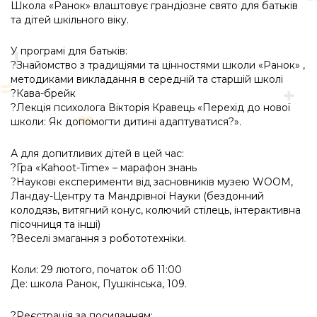
Школа «Ранок» влаштовує грандіозне свято для батьків
та дітей шкільного віку.
У програмі для батьків:
?Знайомство з традиціями та цінностями школи «Ранок» ,
методиками викладання в середній та старшій школі
?Кава-брейк
?Лекція психолога Вікторія Кравець «Перехід до нової
школи: Як допомогти дитині адаптуватися?».
А для допитливих дітей в цей час:
?Гра «Kahoot-Time» – марафон знань
?Наукові експерименти від засновників музею WOOM,
Ландау-Центру та Мандрівної Науки (бездонний
колодязь, витягний конус, колючий стілець, інтерактивна
пісочниця та інші)
?Веселі змагання з робототехніки.
Коли: 29 лютого, початок об 11:00
Де: школа Ранок, Пушкінська, 109.
?Реєстрація за посиланням: