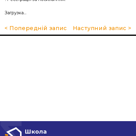
Загрузка…
< Попередній запис
Наступний запис >
Про школу
Гуртки та секції
Поради батькам
НМТ 2026
Новини
Контакти