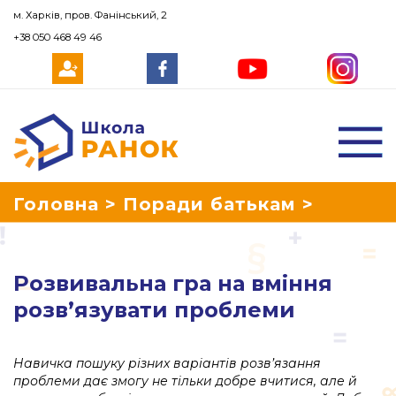
м. Харків, пров. Фанінський, 2
+38 050 468 49 46
Школа Ранок
Головна
>
Поради батькам
>
Розвивальна гра на вміння розв’язувати
​​Розвивальна гра на вміння
проблеми
розв’язувати проблеми
Навичка пошуку різних варіантів розв’язання
проблеми дає змогу не тільки добре вчитися, але й