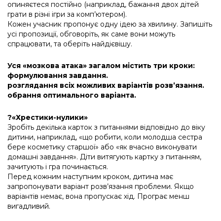
опиняєтеся постійно (наприклад, бажання двох дітей
грати в різні ігри за комп’ютером).
Кожен учасник пропонує одну ідею за хвилину. Запишіть
усі пропозиції, обговоріть, як саме вони можуть
спрацювати, та оберіть найдієвішу.
Уся «мозкова атака» загалом містить три кроки:
формулювання завдання.
розглядання всіх можливих варіантів розв’язання.
обрання оптимального варіанта.
?«Хрестики-нулики»
Зробіть декілька карток з питаннями відповідно до віку
дитини, наприклад, «що робити, коли молодша сестра
бере косметику старшої» або «як вчасно виконувати
домашні завдання». Діти витягують картку з питанням,
зачитують і гра починається.
Перед кожним наступним кроком, дитина має
запропонувати варіант розв’язання проблеми. Якщо
варіантів немає, вона пропускає хід. Програє менш
вигадливий.