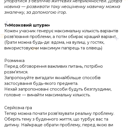
упоратися з безліччю життєвих неприємностей. Добра
новина — розвивати таку неоціненну навичку можна
змалечку, за допомогою ігор.
?«Мозковий штурм»
Кожен учасник генерує максимальну кількість варіантів
розв’язання проблеми, а потім обирає кращий варіант.
(Грати можна будь-де: вдома, на вулиці, у гостях,
використовуючи максимум папірець та олівець)
Розминка
Перед обговорення важливих питань, потрібно
розім’ятися.
Запропонуйте вигадати якнайбільше способів
застосування будь-якого предмета.
Нехай запропоновані способи будуть безглуздими,
головне — винайти максимальну кількість.
Серйозна гра
Тепер можна почати розв’язувати реальну проблему.
Оберіть тему з буденного життя, що турбує вас та
дитину. Найкраще обрати проблему, перед якою ви