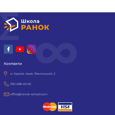
Контакти
м. Харків, пров. Фанінський, 2
050 468 49 46
office@ranok-school.com