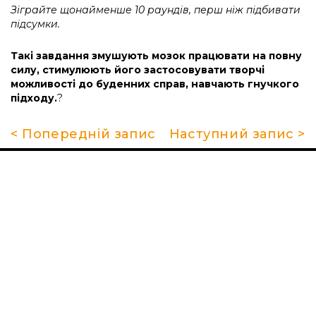
Зіграйте щонайменше 10 раундів, перш ніж підбивати
підсумки.
Такі завдання змушують мозок працювати на повну
силу, стимулюють його застосовувати творчі
можливості до буденних справ, навчають гнучкого
підходу.
?
< Попередній запис
Наступний запис >
Про школу
Гуртки та секції
Поради батькам
НМТ 2026
Новини
Контакти