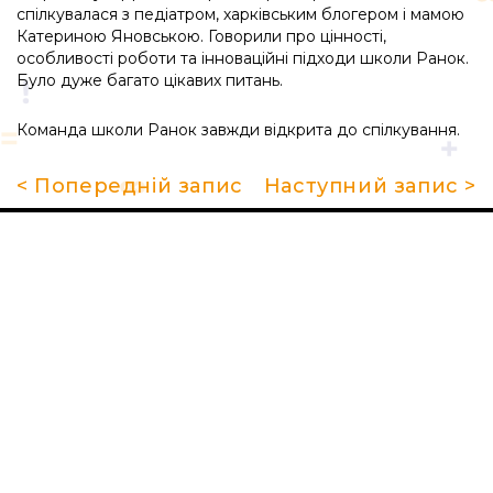
спілкувалася з педіатром, харківським блогером і мамою
Катериною Яновською. Говорили про цінності,
особливості роботи та інноваційні підходи школи Ранок.
Було дуже багато цікавих питань.
Команда школи Ранок завжди відкрита до спілкування.
< Попередній запис
Наступний запис >
Про школу
Гуртки та секції
Поради батькам
НМТ 2026
Новини
Контакти