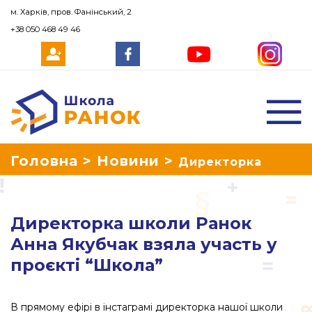
м. Харків, пров. Фанінський, 2
+38 050 468 49 46
Школа Ранок
Головна
>
Новини
>
Директорка
школи Ранок Анна Якубчак взяла участь
Директорка школи Ранок
у проєкті “Школа”
Анна Якубчак взяла участь у
проєкті “Школа”
В прямому ефірі в інстаграмі директорка нашої школи