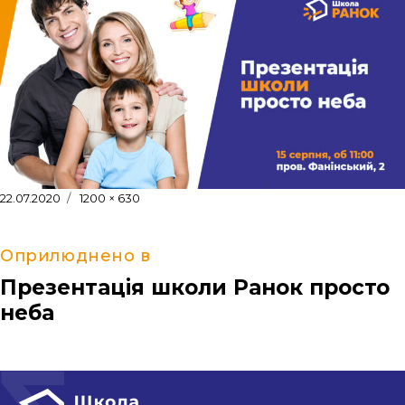
Оприлюднено
Повний
22.07.2020
1200 × 630
розмір
Оприлюднено в
Презентація школи Ранок просто
неба