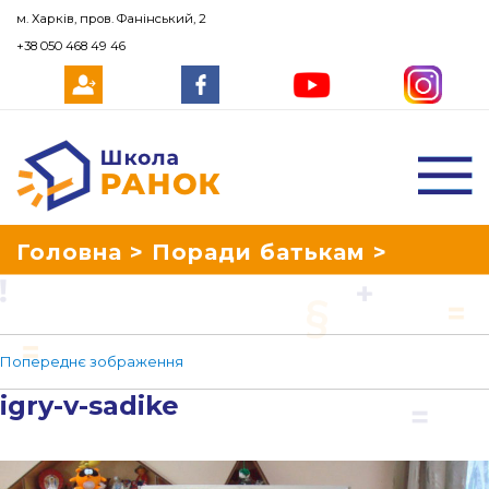
м. Харків, пров. Фанінський, 2
+38 050 468 49 46
Школа Ранок
Головна
>
Поради батькам
>
Розвиваємо емоційний інтелект у
Попереднє зображення
дітей
>
igry-v-sadike
igry-v-sadike