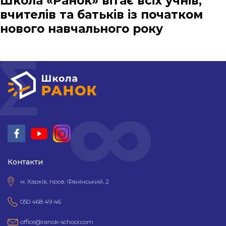
Школа «Ранок» вітає всіх учнів,
вчителів та батьків із початком
нового навчального року
Контакти
м. Харків, пров. Фанінський, 2
050 468 49 46
office@ranok-school.com