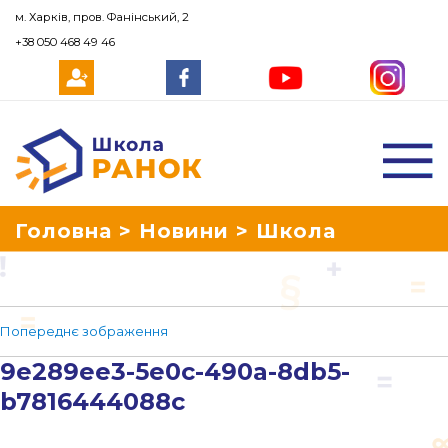
м. Харків, пров. Фанінський, 2
+38 050 468 49 46
Школа Ранок
Головна
>
Новини
>
Школа
«Ранок» вітає всіх учнів, вчителів
Попереднє зображення
та батьків із початком нового
9e289ee3-5e0c-490a-8db5-
навчального року
>
9e289ee3-5e0c-
b7816444088c
490a-8db5-b7816444088c