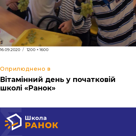
Оприлюднено
Повний
16.09.2020
1200 × 1600
розмір
Оприлюднено в
Вітамінний день у початковій
школі «Ранок»