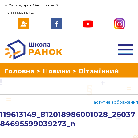
м. Харків, пров. Фанінський, 2
+38 050 468 49 46
Школа Ранок
Головна
>
Новини
>
Вітамінний
день у початковій школі «Ранок»
>
Наступне зображення
119613149_812018986001028_2603784695599
119613149_812018986001028_26037
84695599039273_n