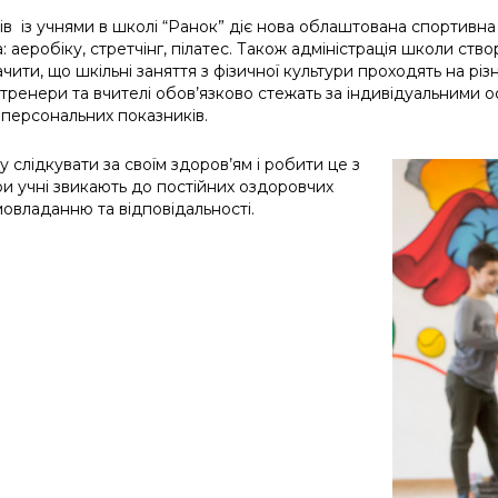
ів із учнями в школі “Ранок” діє нова облаштована спортивна 
: аеробіку, стретчінг, пілатес. Також адміністрація школи ст
ти, що шкільні заняття з фізичної культури проходять на різних
тренери та вчителі обов’язково стежать за індивідуальними 
 персональних показників.
 слідкувати за своїм здоров’ям і робити це з
ри учні звикають до постійних оздоровчих
мовладанню та відповідальності.