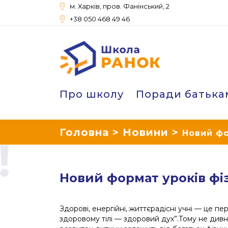
м. Харків, пров. Фанінський, 2
+38 050 468 49 46
Школа Ранок
Про школу
Поради батька
Головна
>
Новини
>
Новий фо
Новий формат уроків фіз
Здорові, енергійні, життєрадісні учні
—
це пер
здоровому тілі
—
здоровий дух”.Тому не дивно