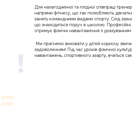
Для налагодженої та плідної співпраці тренер
напрями фітнесу, що так полюбляють дівчатка
занять командними видами спорту. Слід зазначи
що знаходиться поруч зі школою. Професійні 
отримує фізичні навантаження з урахуванням
Ми прагнемо виховати у дітей корисну звичку
задоволенням! Під час уроків фізичної культу
навантажень, спортивного азарту, вчаться са