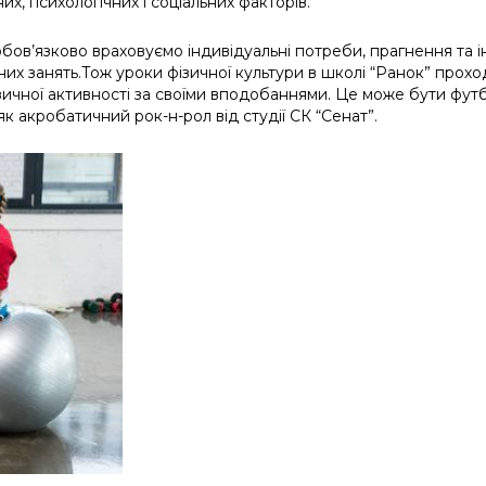
х, психологічних і соціальних факторів.
обов’язково враховуємо індивідуальні потреби, прагнення та 
их занять.Тож уроки фізичної культури в школі “Ранок” прохо
ичної активності за своїми вподобаннями. Це може бути футбол
, як акробатичний рок-н-рол від студії СК “Сенат”.