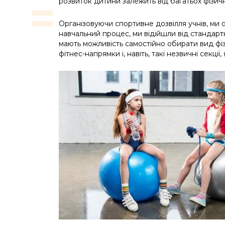
розвиток дитини залежить від багатьох фізични
Організовуючи спортивне дозвілля учнів, ми 
навчальний процес, ми відійшли від стандартн
мають можливість самостійно обирати вид фіз
фітнес-напрямки і, навіть, такі незвичні секції