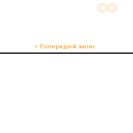
< Попередній запис
Про школу
Гуртки та секції
Поради батькам
НМТ 2026
Новини
Контакти