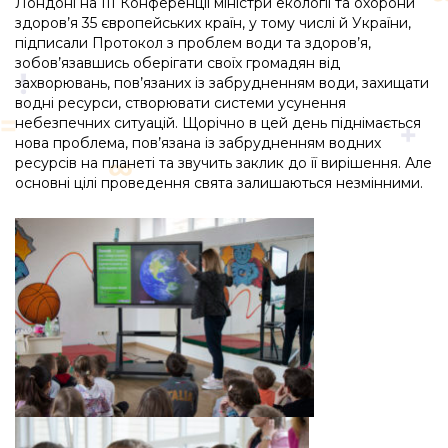
Лондоні на ІІІ Конференції міністри екології та охорони
здоров’я 35 європейських країн, у тому числі й України,
підписали Протокол з проблем води та здоров’я,
зобов’язавшись оберігати своїх громадян від
захворювань, пов’язаних із забрудненням води, захищати
водні ресурси, створювати системи усунення
небезпечних ситуацій. Щорічно в цей день піднімається
нова проблема, пов’язана із забрудненням водних
ресурсів на планеті та звучить заклик до її вирішення. Але
основні цілі проведення свята залишаються незмінними.