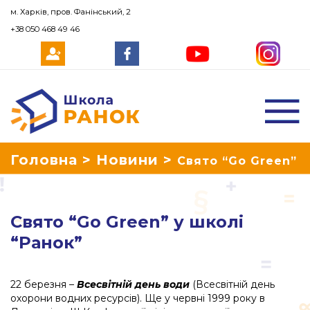
м. Харків, пров. Фанінський, 2
+38 050 468 49 46
Школа Ранок
Головна
>
Новини
>
Свято “Go Green”
у школі “Ранок”
Свято “Go Green” у школі
“Ранок”
22 березня –
Всесвітній день води
(Всесвітній день
охорони водних ресурсів). Ще у червні 1999 року в