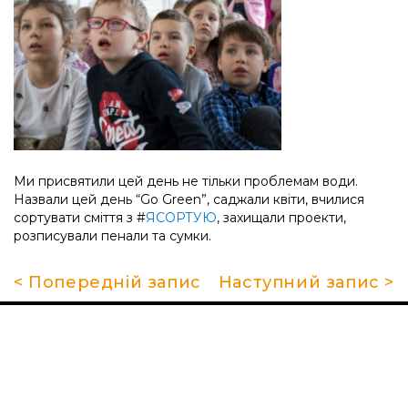
Ми присвятили цей день не тільки проблемам води.
Назвали цей день “Go Green”, саджали квіти, вчилися
сортувати сміття з #
ЯСОРТУЮ
, захищали проекти,
розписували пенали та сумки.
< Попередній запис
Наступний запис >
Про школу
Гуртки та секції
Поради батькам