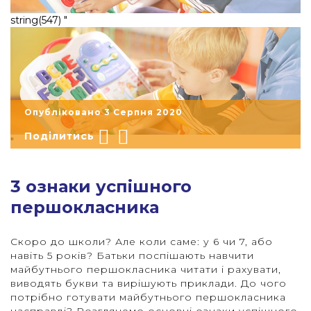
string(547) "
Опубліковано 3 Серпня 2020
Поділитись
"
3 ознаки успішного
першокласника
Скоро до школи? Але коли саме: у 6 чи 7, або
навіть 5 років? Батьки поспішають навчити
майбутнього першокласника читати і рахувати,
виводять букви та вирішують приклади. До чого
потрібно готувати майбутнього першокласника
насправді? Розглянемо основні ознаки успішного