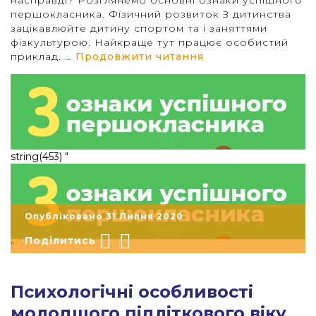
першокласника. Фізичний розвиток З дитинства
зацікавлюйте дитину спортом та і заняттями
фізкультурою. Найкраще тут працює особистий
“3 ознаки успішн
приклад. …
Продовжити читання
string(453) "
Опубліковано 31 Липня 2020
Поділитись
"
Психологічні особливості
молодшого підліткового віку