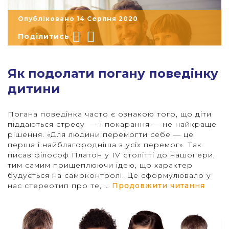
Опубліковано 14 Серпня 2020
Поділитись
Як подолати погану поведінку
дитини
Погана поведінка часто є ознакою того, що діти
піддаються стресу — і покарання — не найкраще
рішення. «Для людини перемогти себе — це
"
перша і найблагородніша з усіх перемог». Так
писав філософ Платон у IV столітті до нашої ери,
тим самим прищеплюючи ідею, що характер
будується на самоконтролі. Це сформулювало у
“Як п
нас стереотип про те, …
Продовжити читання