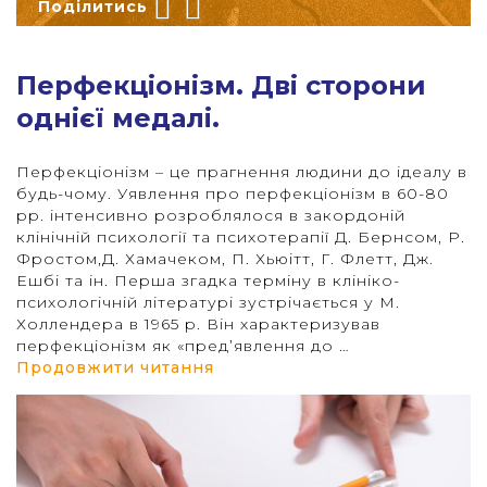
Поділитись
string(841) "
Перфекціонізм. Дві сторони
однієї медалі.
Перфекціонізм – це прагнення людини до ідеалу в
будь-чому. Уявлення про перфекціонізм в 60-80
рр. інтенсивно розроблялося в закордоній
клінічній психології та психотерапії Д. Бернсом, Р.
Фростом,Д. Хамачеком, П. Хьюітт, Г. Флетт, Дж.
Ешбі та ін. Перша згадка терміну в клініко-
психологічній літературі зустрічається у М.
Холлендера в 1965 р. Він характеризував
перфекціонізм як «пред’явлення до …
“Перфекціонізм. Дві сторони 
Продовжити читання