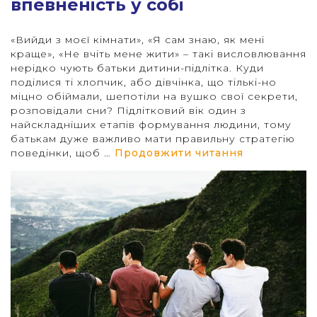
впевненість у собі
«Вийди з моєї кімнати», «Я сам знаю, як мені
краще», «Не вчіть мене жити» – такі висловлювання
нерідко чують батьки дитини-підлітка. Куди
поділися ті хлопчик, або дівчінка, що тількі-но
міцно обіймали, шепотіли на вушко свої секрети,
розповідали сни? Підлітковий вік один з
найскладніших етапів формування людини, тому
батькам дуже важливо мати правильну стратегію
“10 порад, 
поведінки, щоб …
Продовжити читання