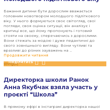
Бажання дитини бути дорослим вважається
головним новотвором молодшого підліткового
віку. У нього формуються своє світогляд, свої
погляди, своя оцінка ситуації, він аналізує і
критиці все, що йому пропонують і готовий
стояти на своєму, сперечаючись з дорослими.
Вони стежать за модою і дуже педантичні до
свого зовнішнього вигляду. Вони чутливі та
вразливі до різних зауважень на …
Опубліковано 30 Червня 2020
“Психологічні особливості мо
Продовжити читання
Поділитись
string(0) ""
Директорка школи Ранок
Анна Якубчак взяла участь у
проєкті “Школа”
В прямому ефірі в інстаграмі директорка нашої