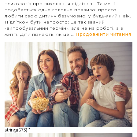
психологів про виховання підлітків… Та мені
подобається одне головне правило: просто
любити свою дитину безумовно, у будь-який її вік.
Підлітком бути непросто: це так званий
«випробувальний термін», але не на роботі, а в
“1
житті. Діти пізнають, як це …
Продовжити читання
string(673) "