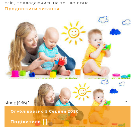
слів, покладаючись на те, що вона …
“Причини затримки мовленн
Продовжити читання
string(436) "
"
Опубліковано 5 Серпня 2020
Поділитись