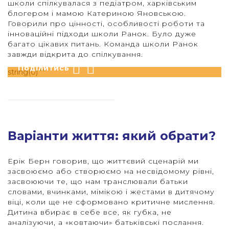
школи спілкувалася з педіатром, харківським
блогером і мамою Катериною Яновською.
Говорили про цінності, особливості роботи та
інноваційні підходи школи Ранок. Було дуже
багато цікавих питань. Команда школи Ранок
Опубліковано 30 Червня 2020
завжди відкрита до спілкування.
Поділитись
string(0) ""
Варіанти життя: який обрати?
Ерік Берн говорив, що життєвий сценарій ми
засвоюємо або створюємо на несвідомому рівні,
засвоюючи те, що нам транслювали батьки
словами, вчинками, мімікою і жестами в дитячому
віці, коли ще не сформовано критичне мислення.
Дитина вбирає в себе все, як губка, не
аналізуючи, а «ковтаючи» батьківські послання.