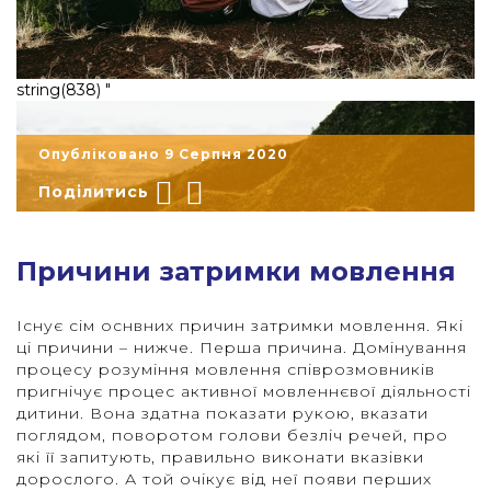
string(838) "
Опубліковано 9 Серпня 2020
Поділитись
Причини затримки мовлення
Існує сім оснвних причин затримки мовлення. Які
ці причини – нижче. Перша причина. Домінування
процесу розуміння мовлення співрозмовників
пригнічує процес активної мовленнєвої діяльності
дитини. Вона здатна показати рукою, вказати
"
поглядом, поворотом голови безліч речей, про
які її запитують, правильно виконати вказівки
дорослого. А той очікує від неї появи перших