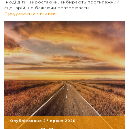
Іноді діти, виростаючи, вибирають протилежний
сценарій, не бажаючи повторювати …
“Варіанти життя: який обрати
Продовжити читання
Опубліковано 2 Червня 2020