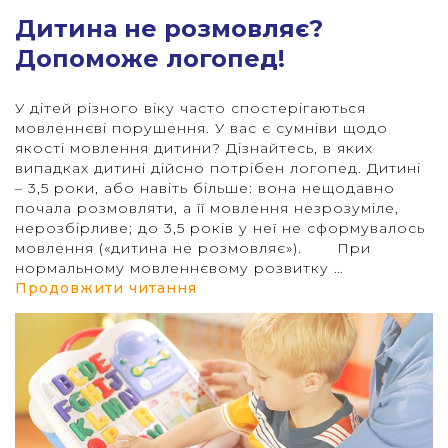
Дитина не розмовляє?
Допоможе логопед!
У дітей різного віку часто спостерігаються
мовленнєві порушення. У вас є сумніви щодо
якості мовлення дитини? Дізнайтесь, в яких
випадках дитині дійсно потрібен логопед. Дитині
– 3,5 роки, або навіть більше: вона нещодавно
почала розмовляти, а її мовлення незрозуміле,
нерозбірливе; до 3,5 років у неї не сформувалось
мовлення («дитина не розмовляє»). При
нормальному мовленнєвому розвитку …
“Дитина не розмовляє? Допо
Продовжити читання