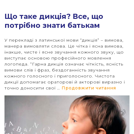
"
Що таке дикція? Все, що
потрібно знати батькам
У перекладі з латинської мови “дикція” – вимова,
манера вимовляти слова. Це чітка і ясна вимова,
інакше, чисте і ясне звучання кожного звуку, що
виступає основою професійного мовлення
логопеда. “Гарна дикція означає чіткість, ясність
вимови слів і фраз, бездоганність звучання
кожного голосного і приголосного. Чистота
дикції допомагає ораторові й акторові виразно і
“Що та
точно доносити свої …
Продовжити читання