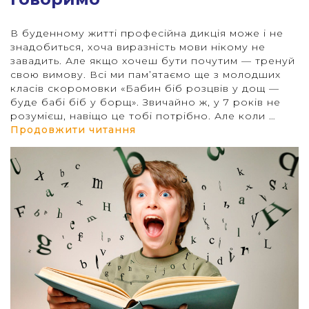
В буденному житті професійна дикція може і не
"
знадобиться, хоча виразність мови нікому не
завадить. Але якщо хочеш бути почутим — тренуй
свою вимову. Всі ми пам’ятаємо ще з молодших
класів скоромовки «Бабин біб розцвів у дощ —
буде бабі біб у борщ». Звичайно ж, у 7 років не
розумієш, навіщо це тобі потрібно. Але коли …
“Важливо не тільки те, що ми
Продовжити читання