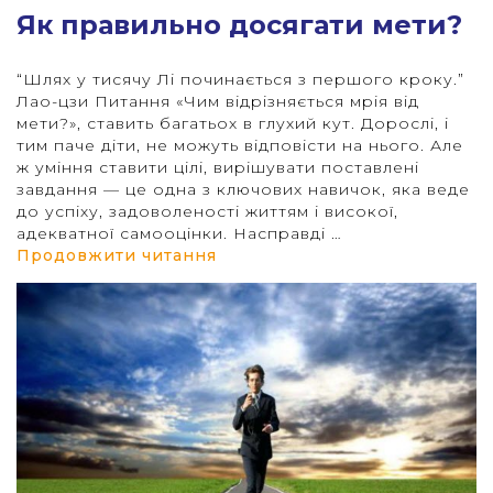
Як правильно досягати мети?
“Шлях у тисячу Лі починається з першого кроку.”
Лао-цзи Питання «Чим відрізняється мрія від
мети?», ставить багатьох в глухий кут. Дорослі, і
тим паче діти, не можуть відповісти на нього. Але
ж уміння ставити цілі, вирішувати поставлені
завдання — це одна з ключових навичок, яка веде
до успіху, задоволеності життям і високої,
адекватної самооцінки. Насправді …
"
“Як правильно досягати мети
Продовжити читання