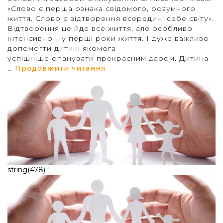
«Слово є перша ознака свідомого, розумного
життя. Слово є відтворення всередині себе світу».
Відтворення це йде все життя, але особливо
інтенсивно – у перші роки життя. І дуже важливо
допомогти дитині якомога
успішніше опанувати прекрасним даром. Дитина
“Роль сім’ї в розвитку мов
…
Продовжити читання
string(478) "