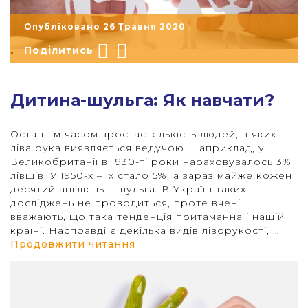
Опубліковано 26 Травня 2020
Поділитись
"
Дитина-шульга: Як навчати?
Останнім часом зростає кількість людей, в яких
ліва рука виявляється ведучою. Наприклад, у
Великобританії в 1930-ті роки нараховувалось 3%
лівшів. У 1950-х – їх стало 5%, а зараз майже кожен
десятий англієць – шульга. В Україні таких
досліджень не проводиться, проте вчені
вважають, що така тенденція притаманна і нашій
країні. Насправді є декілька видів ліворукості, …
“Дитина-шульга: Як навчати?
Продовжити читання