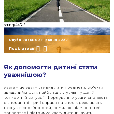
string(445) "
Опубліковано 21 Травня 2020
Поділитись
Як допомогти дитині стати
уважнішою?
Увага – це здатність виділяти предмети, об’єкти і
явища дійсності, найбільш актуальні у даній
конкретній ситуації. Формуванню уваги сприяють
"
різноманітні ігри і вправи на спостережливість.
Пошук відповідностей, помилок, відмінностей
привертає і підтримує увагу дитини, вчить її