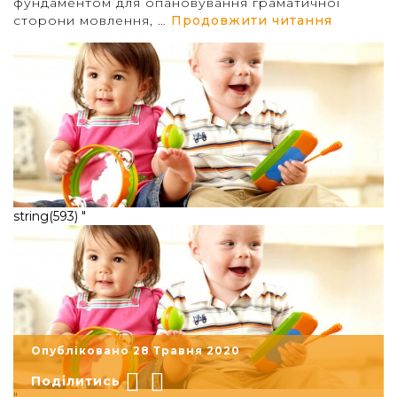
фундаментом для опановування граматичної
“ЩО ТА
сторони мовлення, …
Продовжити читання
string(593) "
Опубліковано 28 Травня 2020
Поділитись