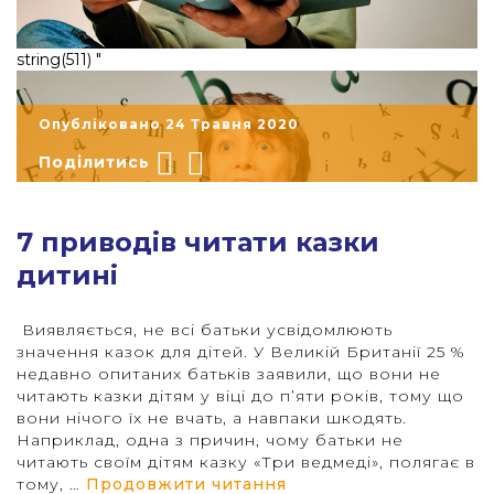
string(511) "
Опубліковано 24 Травня 2020
Поділитись
7 приводів читати казки
дитині
Виявляється, не всі батьки усвідомлюють
значення казок для дітей. У Великій Британії 25 %
недавно опитаних батьків заявили, що вони не
"
читають казки дітям у віці до п’яти років, тому що
вони нічого їх не вчать, а навпаки шкодять.
Наприклад, одна з причин, чому батьки не
читають своїм дітям казку «Три ведмеді», полягає в
“7 приводів читати ка
тому, …
Продовжити читання