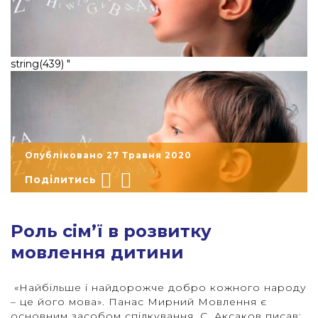
string(439) "
Опубліковано 27 Травня 2020
Поділитись
"
Роль сім’ї в розвитку
мовлення дитини
«Найбільше і найдорожче добро кожного народу
– це його мова». Панас Мирний Мовлення є
основним засобом спілкування. С. Аксаков писав: