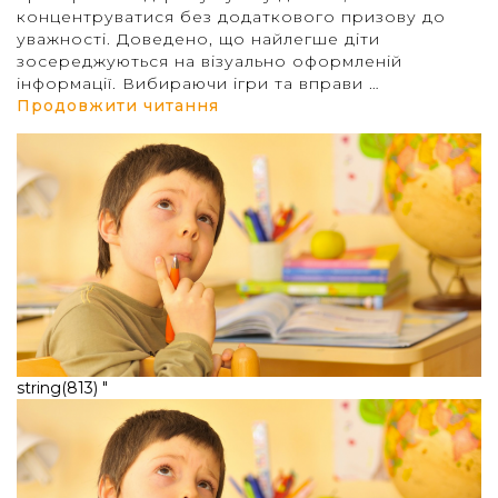
концентруватися без додаткового призову до
уважності. Доведено, що найлегше діти
зосереджуються на візуально оформленій
інформації. Вибираючи ігри та вправи …
“Як допомогти дитині стати
Продовжити читання
string(813) "