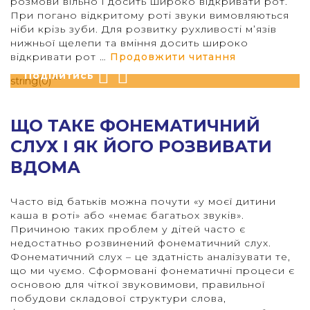
розмови вільно і досить широко відкривати рот.
При погано відкритому роті звуки вимовляються
ніби крізь зуби. Для розвитку рухливості м’язів
нижньої щелепи та вміння досить широко
Опубліковано 29 Травня 2020
“Як покращи
відкривати рот …
Продовжити читання
Поділитись
string(0) ""
ЩО ТАКЕ ФОНЕМАТИЧНИЙ
СЛУХ І ЯК ЙОГО РОЗВИВАТИ
ВДОМА
Часто від батьків можна почути «у моєї дитини
каша в роті» або «немає багатьох звуків».
Причиною таких проблем у дітей часто є
недостатньо розвинений фонематичний слух.
Фонематичний слух – це здатність аналізувати те,
що ми чуємо. Сформовані фонематичні процеси є
основою для чіткої звуковимови, правильної
побудови складової структури слова,